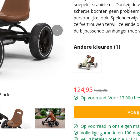
soepele, stabiele rit. Dankzij de
scherpe bochten geen probleem. 
persoonlijke look. Spelenderwij
zelfvertrouwen terwijl ze eindelo
›
de bijpassende aanhanger mee w
Andere kleuren (1)
124,95
129,00
Black
Voor ki
Op voorraad. Voor 17:00u bes
Op voorraad in ons eigen ma
Volledige garantie en 100 dag
Veilig betalen met o.a. iDEAL,