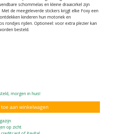
 wendbare schommelas en kleine draaicirkel zijn
Met de meegeleverde stickers krijgt elke Foxy een
s ontdekken kinderen hun motoriek en
os rondjes rijden. Optioneel: voor extra plezier kan
orden besteld.
nderen vanaf 2 jaar
teld, morgen in huis!
gazijn
en op zicht
 creditcard of PayPal