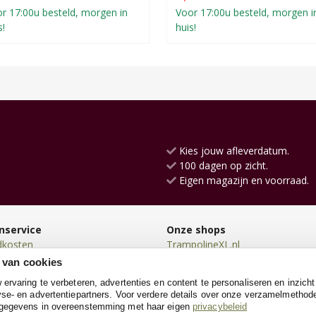
r 17:00u besteld, morgen in
Voor 17:00u besteld, morgen i
s!
huis!
Kies jouw afleverdatum.
100 dagen op zicht.
Eigen magazijn en voorraad.
nservice
Onze shops
dkosten
TrampolineXL.nl
en
KinderfietsXL.nl
 van cookies
en
Loopfietsen.nl
rvaring te verbeteren, advertenties en content te personaliseren en inzicht
n
Konijnenhokken.nl
se- en advertentiepartners. Voor verdere details over onze verzamelmethod
neren
Speelgoedgarageshop.nl
 gegevens in overeenstemming met haar eigen
privacybeleid