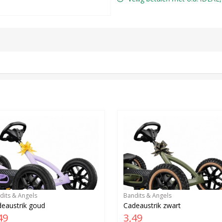
dits & Angels
Bandits & Angels
eaustrik goud
Cadeaustrik zwart
49
3,49