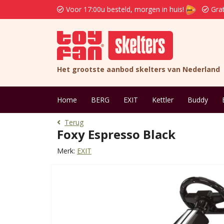
Voor 17:00u besteld, morgen in huis!
Grat
Het grootste aanbod skelters van Nederland
Home
BERG
EXIT
Kettler
Buddy
Terug
Foxy Espresso Black
Merk:
EXIT