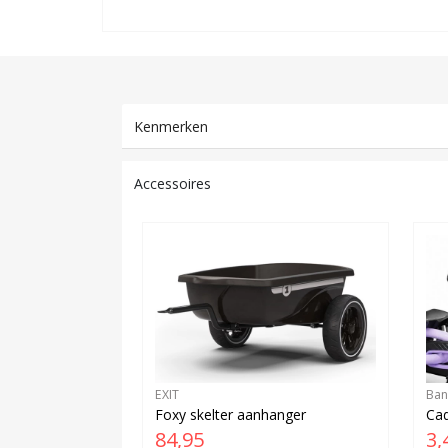
Kenmerken
Accessoires
EXIT
Ban
Foxy skelter aanhanger
Cad
84,95
3,