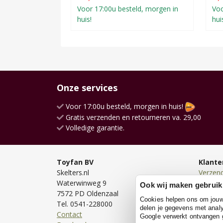
Voor 17:00u besteld, morgen in
Voo
huis!
hui
Onze services
Voor 17:00u besteld, morgen in huis!
Gratis verzenden en retourneren va. 29,00
Volledige garantie.
Toyfan BV
Klante
Skelters.nl
Verzen
Waterwinweg 9
Bezorg
Ook wij maken gebruik
7572 PD Oldenzaal
Bestell
Cookies helpen ons om jouw e
Tel. 0541-228000
Betale
delen je gegevens met analy
Contact
Retour
Google verwerkt ontvangen