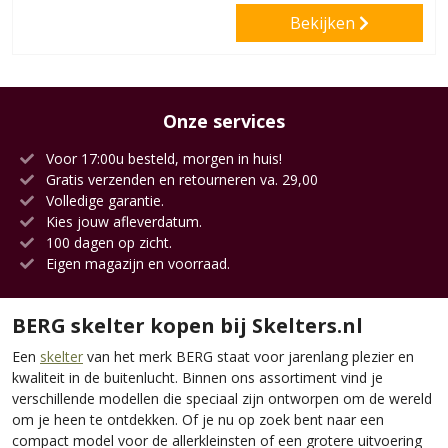
Bekijken
Onze services
Voor 17:00u besteld, morgen in huis!
Gratis verzenden en retourneren va. 29,00
Volledige garantie.
Kies jouw afleverdatum.
100 dagen op zicht.
Eigen magazijn en voorraad.
BERG skelter kopen bij Skelters.nl
Een
skelter
van het merk BERG staat voor jarenlang plezier en
kwaliteit in de buitenlucht. Binnen ons assortiment vind je
verschillende modellen die speciaal zijn ontworpen om de wereld
om je heen te ontdekken. Of je nu op zoek bent naar een
compact model voor de allerkleinsten of een grotere uitvoering