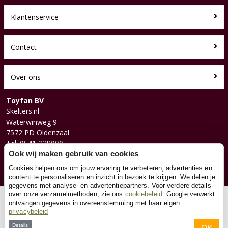
Klantenservice
Contact
Over ons
Toyfan BV
Skelters.nl
Waterwinweg 9
7572 PD Oldenzaal
Tel. 0541-228000
Ook wij maken gebruik van cookies
Facebook
Instagram
Cookies helpen ons om jouw ervaring te verbeteren, advertenties en
content te personaliseren en inzicht in bezoek te krijgen. We delen je
gegevens met analyse- en advertentiepartners. Voor verdere details
over onze verzamelmethoden, zie ons
cookiebeleid
. Google verwerkt
© 2026 Toyfan BV
ontvangen gegevens in overeenstemming met haar eigen
privacybeleid
Algemene voorwaarden
Disclaimer
Privacy
Cookies
Details