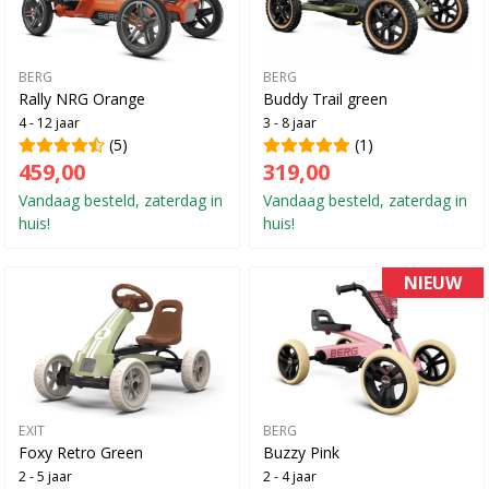
BERG
BERG
Rally NRG Orange
Buddy Trail green
4 - 12 jaar
3 - 8 jaar
(5)
(1)
459,00
319,00
Vandaag besteld, zaterdag in
Vandaag besteld, zaterdag in
huis!
huis!
NIEUW
EXIT
BERG
Foxy Retro Green
Buzzy Pink
2 - 5 jaar
2 - 4 jaar