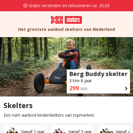
Gratis verzenden en retourneren va. 29,00
Het grootste aanbod skelters van Nederland
Berg Buddy skelter
3 t/m 8 jaar
299
329
Skelters
Een ruim aanbod kinderskelters van topmerken.
Vanaf 2 jaar
Vanaf 3 jaar
Vanaf 4 