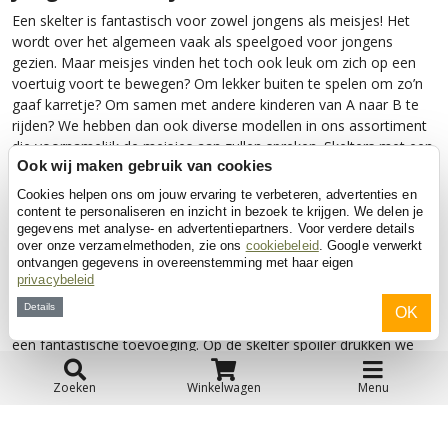
Een skelter is fantastisch voor zowel jongens als meisjes! Het
wordt over het algemeen vaak als speelgoed voor jongens
gezien. Maar meisjes vinden het toch ook leuk om zich op een
voertuig voort te bewegen? Om lekker buiten te spelen om zo’n
gaaf karretje? Om samen met andere kinderen van A naar B te
rijden? We hebben dan ook diverse modellen in ons assortiment
die voornamelijk de meisjes aan zullen spreken. Skelters met een
vleugje roze of met bloemetjes.
Ook wij maken gebruik van cookies
Cookies helpen ons om jouw ervaring te verbeteren, advertenties en
Unieke spoiler met naam voor Buddy
content te personaliseren en inzicht in bezoek te krijgen. We delen je
skelter
gegevens met analyse- en advertentiepartners. Voor verdere details
over onze verzamelmethoden, zie ons
cookiebeleid
. Google verwerkt
In onze shop kun je een spoiler bestellen. Maar wat is het
ontvangen gegevens in overeenstemming met haar eigen
precies? De spoiler is van stof en kun je op de voorkant van de
privacybeleid
skelter bevestigen. Als een soort dekje. En op deze spoiler
Details
OK
drukken we een naam naar keuze! Deze accessoire is uniek en
een fantastische toevoeging. Op de skelter spoiler drukken we
een naam van maximaal 10 karakters. De naam komt in witte
letters op de zwarte spoiler te staan. De spoiler is geschikt voor
Zoeken
Winkelwagen
Menu
de Buddy skelters van BERG. Bestel je een andere skelter en wil
je iets persoonlijke toevoegen? Dan kun je ook een raceoverall