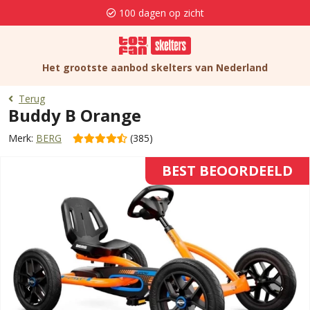
100 dagen op zicht
Het grootste aanbod skelters van Nederland
Terug
Buddy B Orange
Merk:
BERG
(385)
BEST BEOORDEELD
‹
›