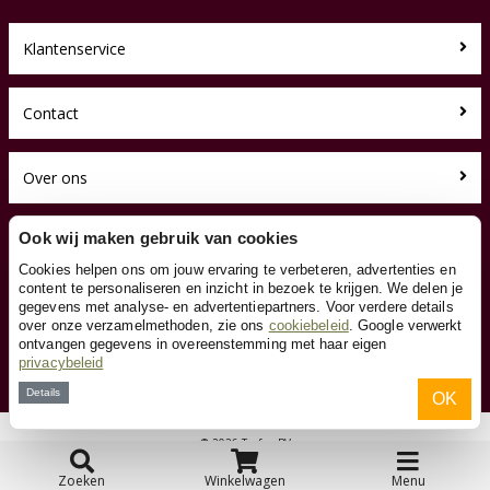
Klantenservice
Contact
Over ons
Toyfan BV
Ook wij maken gebruik van cookies
Skelters.nl
Cookies helpen ons om jouw ervaring te verbeteren, advertenties en
Waterwinweg 9
content te personaliseren en inzicht in bezoek te krijgen. We delen je
7572 PD Oldenzaal
gegevens met analyse- en advertentiepartners. Voor verdere details
Tel. 0541-228000
over onze verzamelmethoden, zie ons
cookiebeleid
. Google verwerkt
Facebook
ontvangen gegevens in overeenstemming met haar eigen
privacybeleid
Instagram
Details
OK
© 2026 Toyfan BV
Algemene voorwaarden
Disclaimer
Privacy
Cookies
Zoeken
Winkelwagen
Menu