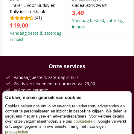
Trailer L voor Buddy en
Cadeaustrik zwart
Rally incl. trekhaak
3,49
(41)
Vandaag besteld, zaterdag
119,00
in huis!
Vandaag besteld, zaterdag
in huis!
Onze services
Vandaag besteld, zaterdag in huis!
Gratis verzenden en retourneren va. 29,00
Volledige garantie.
Kies jouw afleverdatum.
Ook wij maken gebruik van cookies
100 dagen op zicht.
Cookies helpen ons om jouw ervaring te verbeteren, advertenties en
Eigen magazijn en voorraad.
content te personaliseren en inzicht in bezoek te krijgen. We delen je
gegevens met analyse- en advertentiepartners. Voor verdere details
over onze verzamelmethoden, zie ons
cookiebeleid
. Google verwerkt
ontvangen gegevens in overeenstemming met haar eigen
Klantenservice
privacybeleid