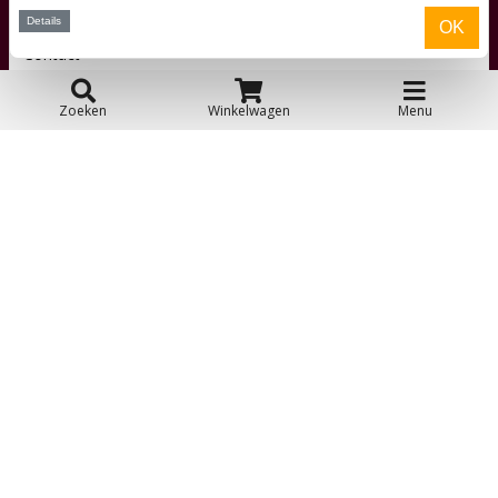
Details
OK
Contact
Zoeken
Winkelwagen
Menu
Over ons
Toyfan BV
Skelters.nl
Waterwinweg 9
7572 PD Oldenzaal
Tel. 0541-228000
Facebook
Instagram
© 2026 Toyfan BV
Algemene voorwaarden
Disclaimer
Privacy
Cookies