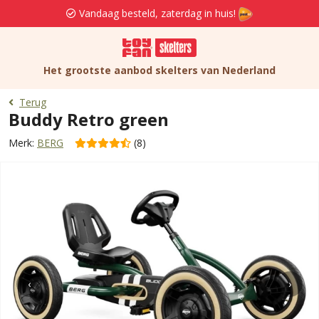
Vandaag besteld, zaterdag in huis!
Het grootste aanbod skelters van Nederland
Terug
Buddy Retro green
Merk:
BERG
(8)
‹
›