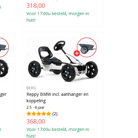
318,00
n
Voor 17:00u besteld, morgen in
huis!
BERG
nger
Reppy BMW incl. aanhanger en
koppeling
2.5 - 6 jaar
(2)
368,00
n
Voor 17:00u besteld, morgen in
huis!