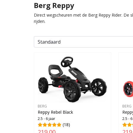
Berg Reppy
Direct wegscheuren met de Berg Reppy Rider. De skel
rijden.
BERG
BERG
Reppy Rebel Black
Repp
2.5 - 6 jaar
2.5 - 6
(18)
219,00
219