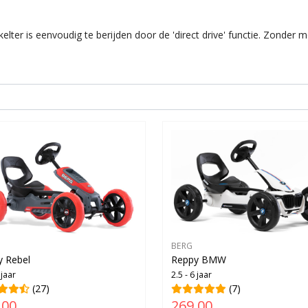
ter is eenvoudig te berijden door de 'direct drive' functie. Zonder m
BERG
y Rebel
Reppy BMW
 jaar
2.5 - 6 jaar
(27)
(7)
,00
269,00