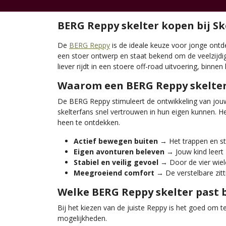
BERG Reppy skelter kopen bij Sk
De
BERG Reppy
is de ideale keuze voor jonge ontd
een stoer ontwerp en staat bekend om de veelzijd
liever rijdt in een stoere off-road uitvoering, binnen
Waarom een BERG Reppy skelter 
De BERG Reppy stimuleert de ontwikkeling van jouw
skelterfans snel vertrouwen in hun eigen kunnen. H
heen te ontdekken.
Actief bewegen buiten
→ Het trappen en stu
Eigen avonturen beleven
→ Jouw kind leert
Stabiel en veilig gevoel
→ Door de vier wiele
Meegroeiend comfort
→ De verstelbare zitti
Welke BERG Reppy skelter past b
Bij het kiezen van de juiste Reppy is het goed om te
mogelijkheden.