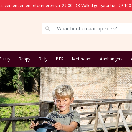
is verzenden en retourneren va. 29,00
Volledige garantie
100 
Buzzy
Reppy
Rally
BFR
Met naam
Aanhangers