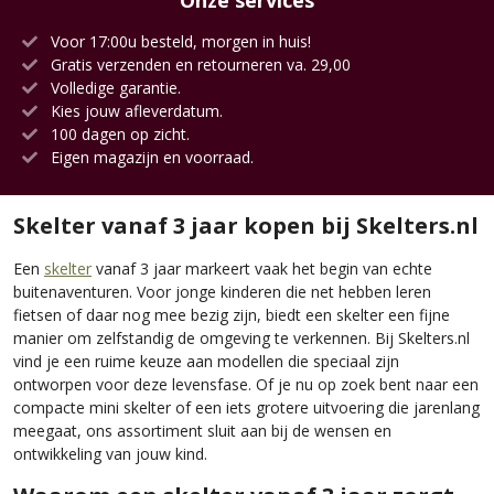
Onze services
Voor 17:00u besteld, morgen in huis!
Gratis verzenden en retourneren va. 29,00
Volledige garantie.
Kies jouw afleverdatum.
100 dagen op zicht.
Eigen magazijn en voorraad.
Skelter vanaf 3 jaar kopen bij Skelters.nl
Een
skelter
vanaf 3 jaar markeert vaak het begin van echte
buitenaventuren. Voor jonge kinderen die net hebben leren
fietsen of daar nog mee bezig zijn, biedt een skelter een fijne
manier om zelfstandig de omgeving te verkennen. Bij Skelters.nl
vind je een ruime keuze aan modellen die speciaal zijn
ontworpen voor deze levensfase. Of je nu op zoek bent naar een
compacte mini skelter of een iets grotere uitvoering die jarenlang
meegaat, ons assortiment sluit aan bij de wensen en
ontwikkeling van jouw kind.