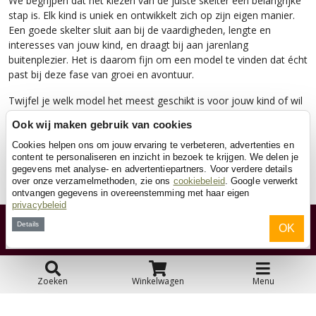
We begrijpen dat het kiezen van de juiste skelter een belangrijke
stap is. Elk kind is uniek en ontwikkelt zich op zijn eigen manier.
Een goede skelter sluit aan bij de vaardigheden, lengte en
interesses van jouw kind, en draagt bij aan jarenlang
buitenplezier. Het is daarom fijn om een model te vinden dat écht
past bij deze fase van groei en avontuur.
Twijfel je welk model het meest geschikt is voor jouw kind of wil
je meer weten over de verschillende mogelijkheden binnen ons
Ook wij maken gebruik van cookies
assortiment? Bekijk de volledige collectie
skelters vanaf 3 jaar
of
neem gerust
contact
met ons op. We denken graag met je mee,
Cookies helpen ons om jouw ervaring te verbeteren, advertenties en
content te personaliseren en inzicht in bezoek te krijgen. We delen je
zodat jouw kind binnenkort met een grote glimlach de buurt kan
gegevens met analyse- en advertentiepartners. Voor verdere details
verkennen op een skelter die helemaal bij hem of haar past.
over onze verzamelmethoden, zie ons
cookiebeleid
. Google verwerkt
ontvangen gegevens in overeenstemming met haar eigen
privacybeleid
Details
OK
Klantenservice
Contact
Zoeken
Winkelwagen
Menu
Over ons