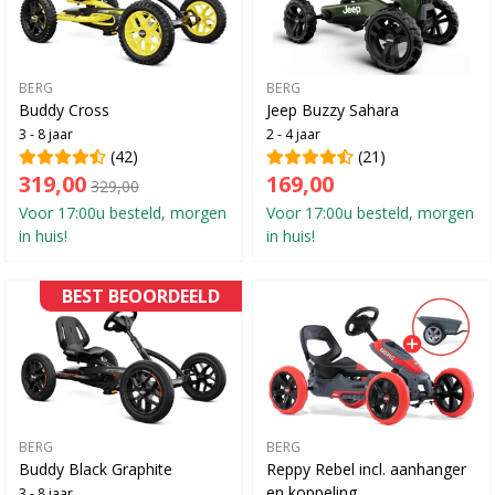
BERG
BERG
Buddy Cross
Jeep Buzzy Sahara
3 - 8 jaar
2 - 4 jaar
(42)
(21)
319,00
169,00
329,00
Voor 17:00u besteld, morgen
Voor 17:00u besteld, morgen
in huis!
in huis!
BEST BEOORDEELD
BERG
BERG
Buddy Black Graphite
Reppy Rebel incl. aanhanger
en koppeling
3 - 8 jaar