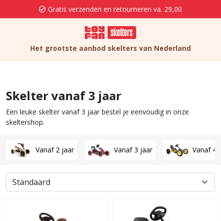
Gratis verzenden en retourneren va. 29,00
Het grootste aanbod skelters van Nederland
Skelter vanaf 3 jaar
Een leuke skelter vanaf 3 jaar bestel je eenvoudig in onze
skeltershop.
Vanaf 2 jaar
Vanaf 3 jaar
Vanaf 4 