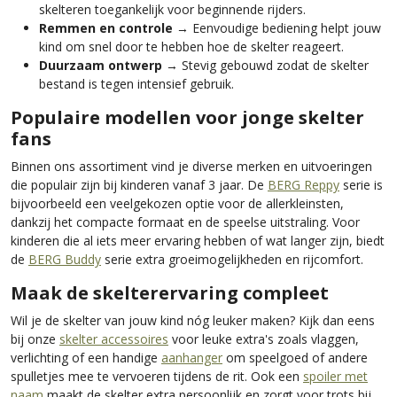
skelteren toegankelijk voor beginnende rijders.
Remmen en controle
→ Eenvoudige bediening helpt jouw
kind om snel door te hebben hoe de skelter reageert.
Duurzaam ontwerp
→ Stevig gebouwd zodat de skelter
bestand is tegen intensief gebruik.
Populaire modellen voor jonge skelter
fans
Binnen ons assortiment vind je diverse merken en uitvoeringen
die populair zijn bij kinderen vanaf 3 jaar. De
BERG Reppy
serie is
bijvoorbeeld een veelgekozen optie voor de allerkleinsten,
dankzij het compacte formaat en de speelse uitstraling. Voor
kinderen die al iets meer ervaring hebben of wat langer zijn, biedt
de
BERG Buddy
serie extra groeimogelijkheden en rijcomfort.
Maak de skelterervaring compleet
Wil je de skelter van jouw kind nóg leuker maken? Kijk dan eens
bij onze
skelter accessoires
voor leuke extra's zoals vlaggen,
verlichting of een handige
aanhanger
om speelgoed of andere
spulletjes mee te vervoeren tijdens de rit. Ook een
spoiler met
naam
maakt de skelter extra persoonlijk en zorgt voor trots bij