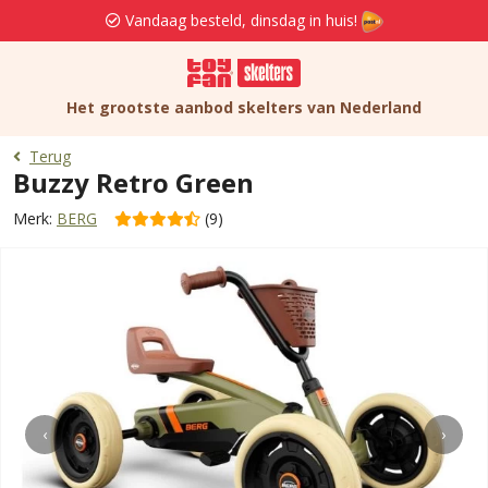
Vandaag besteld, dinsdag in huis!
Het grootste aanbod skelters van Nederland
Terug
Buzzy Retro Green
Merk:
BERG
(9)
‹
›