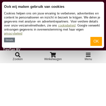
Ook wij maken gebruik van cookies
Klantenservice
Cookies helpen ons om jouw ervaring te verbeteren, advertenties en
content te personaliseren en inzicht in bezoek te krijgen. We delen je
gegevens met analyse- en advertentiepartners. Voor verdere details
Contact
over onze verzamelmethoden, zie ons
cookiebeleid
. Google verwerkt
ontvangen gegevens in overeenstemming met haar eigen
privacybeleid
Over ons
Details
OK
Toyfan BV
Skelters.nl
Waterwinweg 9
Zoeken
Winkelwagen
Menu
7572 PD Oldenzaal
Tel. 0541-228000
Facebook
Instagram
© 2026 Toyfan BV
Algemene voorwaarden
Disclaimer
Privacy
Cookies