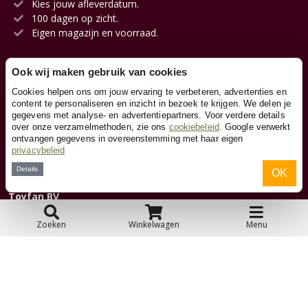
Kies jouw afleverdatum.
100 dagen op zicht.
Eigen magazijn en voorraad.
Ook wij maken gebruik van cookies
Klantenservice
Cookies helpen ons om jouw ervaring te verbeteren, advertenties en
content te personaliseren en inzicht in bezoek te krijgen. We delen je
gegevens met analyse- en advertentiepartners. Voor verdere details
Contact
over onze verzamelmethoden, zie ons
cookiebeleid
. Google verwerkt
ontvangen gegevens in overeenstemming met haar eigen
privacybeleid
Over ons
Details
OK
Toyfan BV
Skelters.nl
Waterwinweg 9
Zoeken
Winkelwagen
Menu
7572 PD Oldenzaal
Tel. 0541-228000
Facebook
Instagram