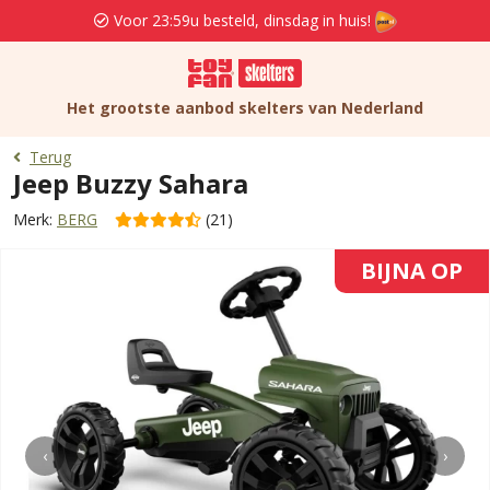
Voor 23:59u besteld, dinsdag in huis!
Het grootste aanbod skelters van Nederland
Terug
Jeep Buzzy Sahara
Merk:
BERG
(21)
BIJNA OP
‹
›