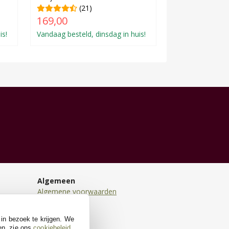
(21)
169,00
is!
Vandaag besteld, dinsdag in huis!
Algemeen
Algemene voorwaarden
Disclaimer
Privacy
 in bezoek te krijgen. We
Cookies
en, zie ons
cookiebeleid
.