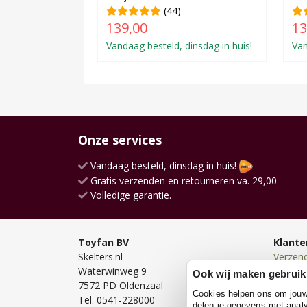
(44)
139,00
13
Vandaag besteld, dinsdag in huis!
Van
Onze services
Vandaag besteld, dinsdag in huis!
Gratis verzenden en retourneren va. 29,00
Volledige garantie.
Toyfan BV
Klante
Skelters.nl
Verzen
Waterwinweg 9
Bezorg
Ook wij maken gebruik
7572 PD Oldenzaal
Bestell
Cookies helpen ons om jouw e
Tel. 0541-228000
Betale
delen je gegevens met analy