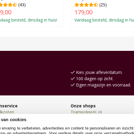
(43)
(25)
9,00
179,00
daag besteld, dinsdag in huis!
Vandaag besteld, dinsdag in hu
Kies jouw afleverdatum.
100 dagen op zicht.
Eigen magazijn en voorraad.
nservice
Onze shops
dkosten
TrampolineXL.nl
en
KinderfietsXL.nl
 van cookies
en
Loopfietsen.nl
rvaring te verbeteren, advertenties en content te personaliseren en inzicht
n
Konijnenhokken.nl
se- en advertentiepartners. Voor verdere details over onze verzamelmethod