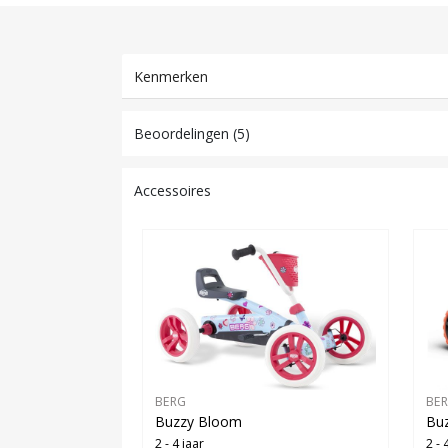
Kenmerken
Beoordelingen (5)
Accessoires
BERG
BE
Buzzy Bloom
Buz
2 - 4 jaar
2 - 