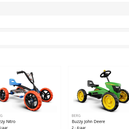
RG
BERG
zy Nitro
Buzzy John Deere
4 jaar
2 - 4 jaar