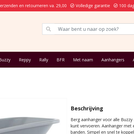
verzenden en retourneren va. 29,00
Volledige garantie
100 dag
Buzzy
Reppy
Rally
BFR
Met naam
Aanhangers
Beschrijving
Berg aanhanger voor alle Buzzy m
kunt vervoeren. Aanhanger met 
banden. Simpel en snel te koppe