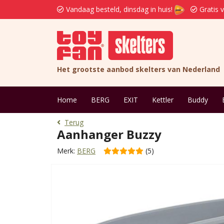
Vandaag besteld, dinsdag in huis!
Gratis 
Het grootste aanbod skelters van Nederland
Home
BERG
EXIT
Kettler
Buddy
Terug
Aanhanger Buzzy
Merk:
BERG
(5)