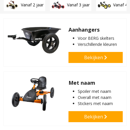
Vanaf 2 jaar
Vanaf 3 jaar
Vanaf 4 
Aanhangers
Voor BERG skelters
Verschillende kleuren
Bekijken
Met naam
Spoiler met naam
Overall met naam
Stickers met naam
Bekijken