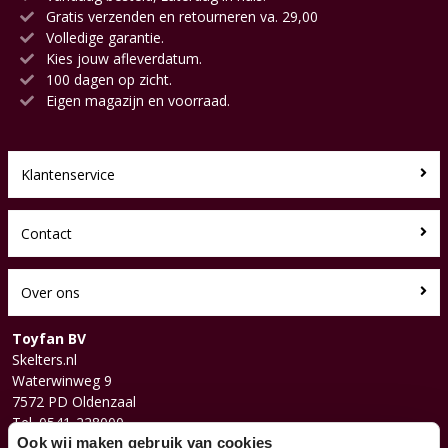
Gratis verzenden en retourneren va. 29,00
Volledige garantie.
Kies jouw afleverdatum.
100 dagen op zicht.
Eigen magazijn en voorraad.
Klantenservice
Contact
Over ons
Toyfan BV
Skelters.nl
Waterwinweg 9
7572 PD Oldenzaal
Tel. 0541-228000
Facebook
Ook wij maken gebruik van cookies