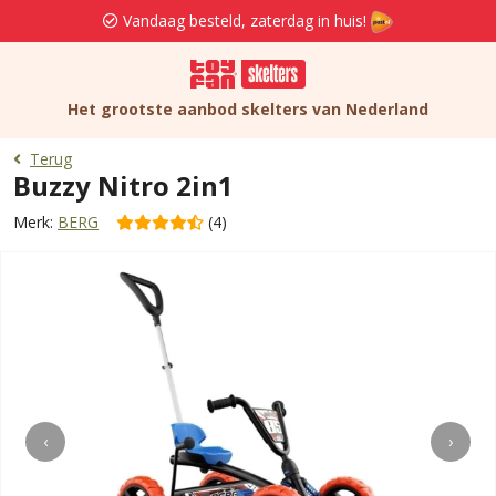
Vandaag besteld, zaterdag in huis!
Het grootste aanbod skelters van Nederland
Terug
Buzzy Nitro 2in1
Merk:
BERG
(4)
‹
›