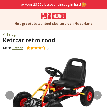
Voor 23:59u besteld, dinsdag in huis!
Het grootste aanbod skelters van Nederland
Terug
Kettcar retro rood
Merk:
Kettler
(2)
‹
›