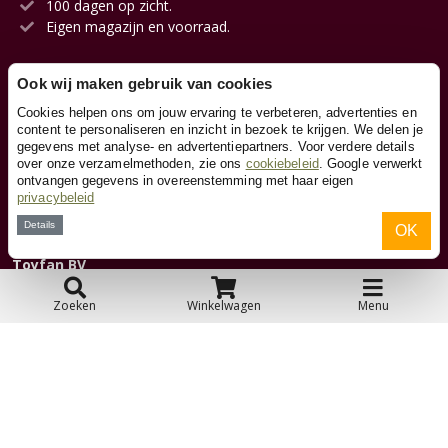
100 dagen op zicht.
Eigen magazijn en voorraad.
Ook wij maken gebruik van cookies
Klantenservice
Cookies helpen ons om jouw ervaring te verbeteren, advertenties en
content te personaliseren en inzicht in bezoek te krijgen. We delen je
gegevens met analyse- en advertentiepartners. Voor verdere details
Contact
over onze verzamelmethoden, zie ons
cookiebeleid
. Google verwerkt
ontvangen gegevens in overeenstemming met haar eigen
privacybeleid
Over ons
Details
OK
Toyfan BV
Skelters.nl
Waterwinweg 9
Zoeken
Winkelwagen
Menu
7572 PD Oldenzaal
Tel. 0541-228000
Facebook
Instagram