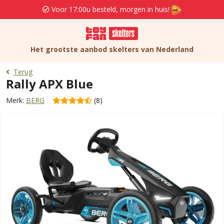
Voor 17:00u besteld, morgen in huis!
Het grootste aanbod skelters van Nederland
Terug
Rally APX Blue
Merk:
BERG
(8)
‹
›