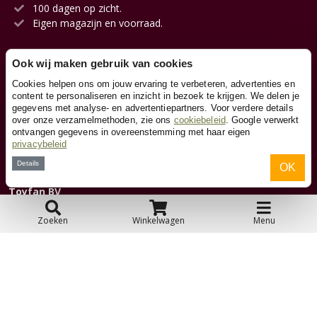
100 dagen op zicht.
Eigen magazijn en voorraad.
Ook wij maken gebruik van cookies
Klantenservice
Cookies helpen ons om jouw ervaring te verbeteren, advertenties en
content te personaliseren en inzicht in bezoek te krijgen. We delen je
gegevens met analyse- en advertentiepartners. Voor verdere details
Contact
over onze verzamelmethoden, zie ons
cookiebeleid
. Google verwerkt
ontvangen gegevens in overeenstemming met haar eigen
privacybeleid
Over ons
Details
OK
Toyfan BV
Skelters.nl
Waterwinweg 9
Zoeken
Winkelwagen
Menu
7572 PD Oldenzaal
Tel. 0541-228000
Facebook
Instagram