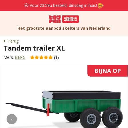
Voor 23:59u besteld, dinsdag in huis!
Het grootste aanbod skelters van Nederland
Terug
Tandem trailer XL
Merk:
BERG
(1)
BIJNA OP
‹
›