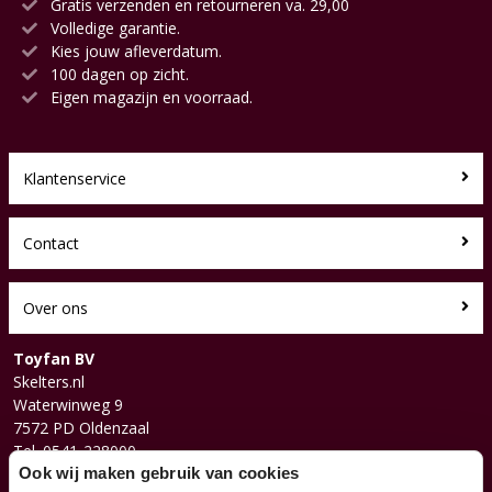
Gratis verzenden en retourneren va. 29,00
Volledige garantie.
Kies jouw afleverdatum.
100 dagen op zicht.
Eigen magazijn en voorraad.
Klantenservice
Contact
Over ons
Toyfan BV
Skelters.nl
Waterwinweg 9
7572 PD Oldenzaal
Tel. 0541-228000
Facebook
Ook wij maken gebruik van cookies