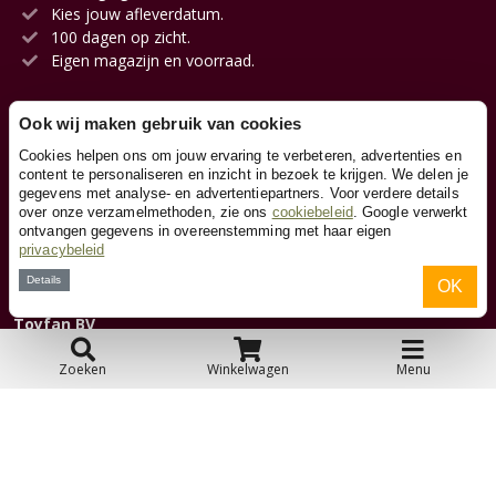
Kies jouw afleverdatum.
100 dagen op zicht.
Eigen magazijn en voorraad.
Ook wij maken gebruik van cookies
Klantenservice
Cookies helpen ons om jouw ervaring te verbeteren, advertenties en
content te personaliseren en inzicht in bezoek te krijgen. We delen je
gegevens met analyse- en advertentiepartners. Voor verdere details
Contact
over onze verzamelmethoden, zie ons
cookiebeleid
. Google verwerkt
ontvangen gegevens in overeenstemming met haar eigen
privacybeleid
Over ons
Details
OK
Toyfan BV
Skelters.nl
Waterwinweg 9
Zoeken
Winkelwagen
Menu
7572 PD Oldenzaal
Tel. 0541-228000
Facebook
Instagram