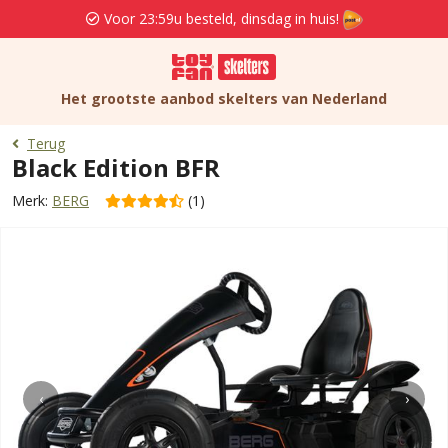
Voor 23:59u besteld, dinsdag in huis!
Het grootste aanbod skelters van Nederland
Terug
Black Edition BFR
Merk:
BERG
(1)
‹
›