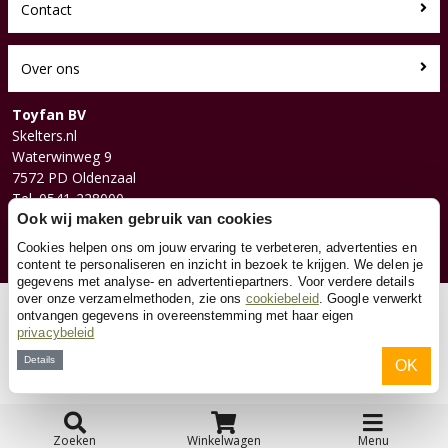
Contact
Over ons
Toyfan BV
Skelters.nl
Waterwinweg 9
7572 PD Oldenzaal
Tel. 0541-228000
Facebook
Ook wij maken gebruik van cookies
Instagram
Cookies helpen ons om jouw ervaring te verbeteren, advertenties en
content te personaliseren en inzicht in bezoek te krijgen. We delen je
gegevens met analyse- en advertentiepartners. Voor verdere details
over onze verzamelmethoden, zie ons
cookiebeleid
. Google verwerkt
© 2026 Toyfan BV
ontvangen gegevens in overeenstemming met haar eigen
privacybeleid
Algemene voorwaarden
Disclaimer
Privacy
Cookies
Details
OK
Zoeken
Winkelwagen
Menu