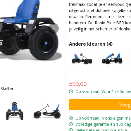
trekhaak zodat je er eenvoudig 
uitgerust met dubbele kogelbest
draaien. Remmen is met deze ske
handrem. De Rapid Blue BFR komt
›
je veilig in het schemer of donker
Andere kleuren (4)
599,00
kelter.
Met gel
Op voorraad. Voor 17:00u bes
Op voorraad in ons eigen ma
Volledige garantie en 100 dag
Veilig betalen met o.a. iDEAL,