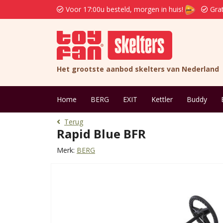
Voor 17:00u besteld, morgen in huis!
Grat
Het grootste aanbod skelters van Nederland
Home
BERG
EXIT
Kettler
Buddy
Terug
Rapid Blue BFR
Merk:
BERG