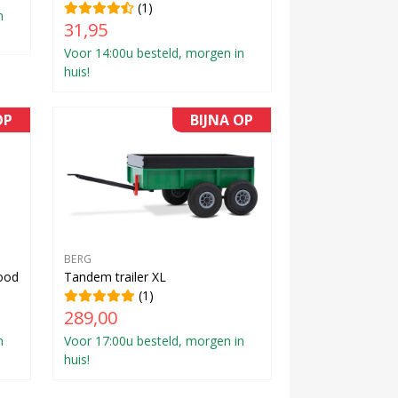
(1)
n
31,95
Voor 14:00u besteld, morgen in
huis!
OP
BIJNA OP
BERG
ood
Tandem trailer XL
(1)
289,00
n
Voor 17:00u besteld, morgen in
huis!