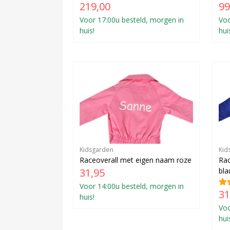
219,00
99
Voor 17:00u besteld, morgen in
Voo
huis!
hui
Kidsgarden
Kid
Raceoverall met eigen naam roze
Rac
31,95
bl
Voor 14:00u besteld, morgen in
31
huis!
Voo
hui