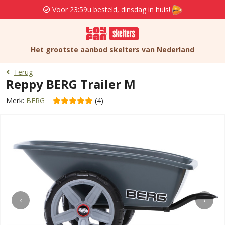
Voor 23:59u besteld, dinsdag in huis!
Het grootste aanbod skelters van Nederland
Terug
Reppy BERG Trailer M
Merk:
BERG
(4)
‹
›