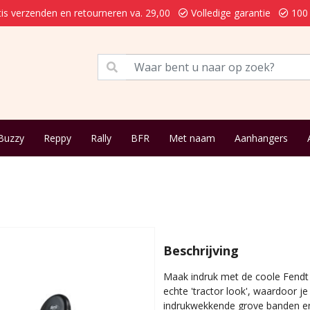
is verzenden en retourneren va. 29,00
Volledige garantie
100 
Buzzy
Reppy
Rally
BFR
Met naam
Aanhangers
Beschrijving
Maak indruk met de coole Fendt 
echte 'tractor look', waardoor je
indrukwekkende grove banden en