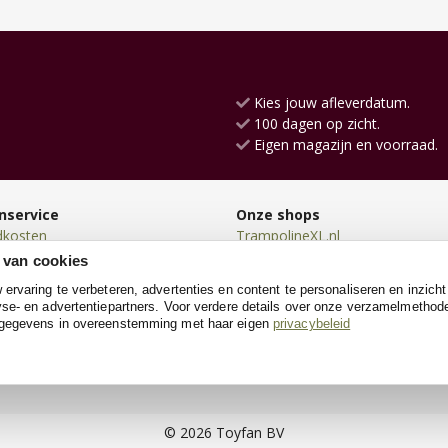
Kies jouw afleverdatum.
100 dagen op zicht.
Eigen magazijn en voorraad.
nservice
Onze shops
dkosten
TrampolineXL.nl
en
KinderfietsXL.nl
 van cookies
en
Loopfietsen.nl
rvaring te verbeteren, advertenties en content te personaliseren en inzicht
n
Konijnenhokken.nl
se- en advertentiepartners. Voor verdere details over onze verzamelmethod
neren
Speelgoedgarageshop.nl
 gegevens in overeenstemming met haar eigen
privacybeleid
e
VoetbaldoelXL.nl
Kindersteppen.nl
© 2026 Toyfan BV