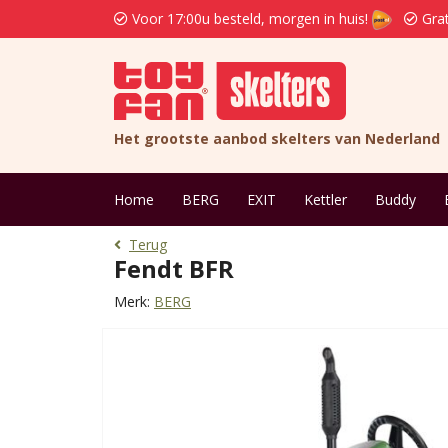
Voor 17:00u besteld, morgen in huis!
Grat
Het grootste aanbod skelters van Nederland
Home
BERG
EXIT
Kettler
Buddy
Terug
Fendt BFR
Merk:
BERG