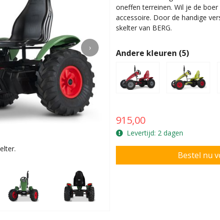
oneffen terreinen. Wil je de boe
accessoire. Door de handige vers
skelter van BERG.
›
Andere kleuren (5)
915,00
Levertijd: 2 dagen
lter.
Zeer robuust fram