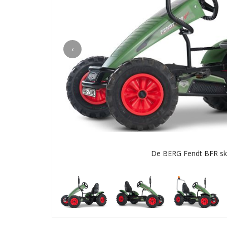
‹
De BERG Fendt BFR ske