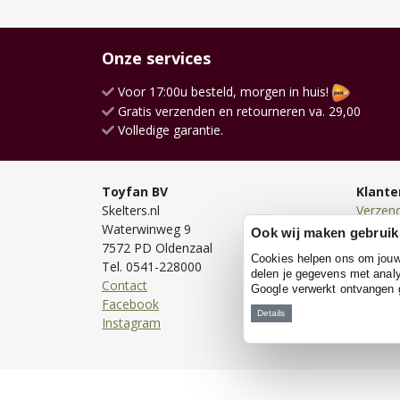
Onze services
Voor 17:00u besteld, morgen in huis!
Gratis verzenden en retourneren va. 29,00
Volledige garantie.
Toyfan BV
Klante
Skelters.nl
Verzen
Waterwinweg 9
Bezorg
Ook wij maken gebruik
7572 PD Oldenzaal
Bestell
Cookies helpen ons om jouw e
Tel. 0541-228000
Betale
delen je gegevens met analy
Contact
Retour
Google verwerkt ontvangen
Facebook
Garanti
Details
Instagram