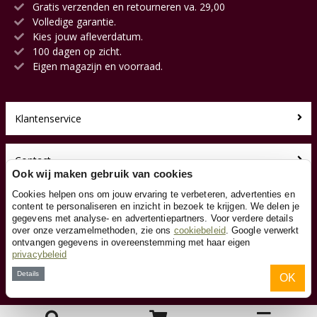
Gratis verzenden en retourneren va. 29,00
Volledige garantie.
Kies jouw afleverdatum.
100 dagen op zicht.
Eigen magazijn en voorraad.
Klantenservice
Contact
Ook wij maken gebruik van cookies
Cookies helpen ons om jouw ervaring te verbeteren, advertenties en
Over ons
content te personaliseren en inzicht in bezoek te krijgen. We delen je
gegevens met analyse- en advertentiepartners. Voor verdere details
over onze verzamelmethoden, zie ons
cookiebeleid
. Google verwerkt
Toyfan BV
ontvangen gegevens in overeenstemming met haar eigen
Skelters.nl
privacybeleid
Waterwinweg 9
Details
OK
7572 PD Oldenzaal
Tel. 0541-228000
Facebook